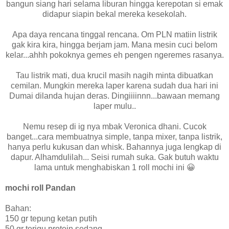
bangun siang hari selama liburan hingga kerepotan si emak
didapur siapin bekal mereka kesekolah.
Apa daya rencana tinggal rencana. Om PLN matiin listrik
gak kira kira, hingga berjam jam. Mana mesin cuci belom
kelar...ahhh pokoknya gemes eh pengen ngeremes rasanya.
Tau listrik mati, dua krucil masih nagih minta dibuatkan
cemilan. Mungkin mereka laper karena sudah dua hari ini
Dumai dilanda hujan deras. Dingiiiinnn...bawaan memang
laper mulu..
Nemu resep di ig nya mbak Veronica dhani. Cucok
banget...cara membuatnya simple, tanpa mixer, tanpa listrik,
hanya perlu kukusan dan whisk. Bahannya juga lengkap di
dapur. Alhamdulilah... Seisi rumah suka. Gak butuh waktu
lama untuk menghabiskan 1 roll mochi ini 😀
mochi roll Pandan
Bahan:
150 gr tepung ketan putih
50 gr terigu protein sedang